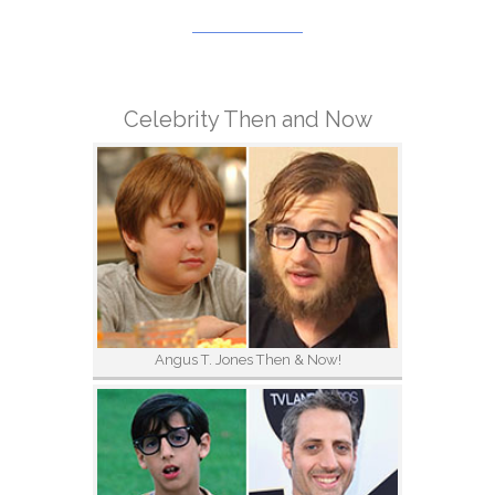
Celebrity Then and Now
Angus T. Jones Then & Now!